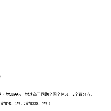
次
3月）增加99%，增速高于同期全国全体51。2个百分点。
加79。1%。增加338。7%！