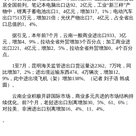
居全国前列。笔记本电脑出口达92。2亿元，工业“新三样”产
物中，锂离子蓄电池出口1。4亿元，增加317。1%；电动汽车
出口7513万元，增加21倍；光伏产物出口7。4亿元，占全省出
口总值的1。4%。
据引见，本年前7个月，云南一般商业进出口933。3亿
元，增加4。9%，拉动全省外贸增加3个百分点；加工商业进
出口221。4亿元，增加2。5%，拉动全省外贸增加0。4个百分
点。
1至7月，昆明海关监管进出口货运量达2362。7万吨，同
比增加7。2%；进出境运输东西474。4万辆次，增加12。
9%，此中进出境飞机（架）增加138%。（记者 刘子语 韩成
圆）。
云南企业积极开辟国际市场，商业多元共进的市场结构持
续优化。前7个月，老挝进出口别离增加30。5%、61。6%；
对拉美、非洲进出口别离增加16。4%、11。4%。
。