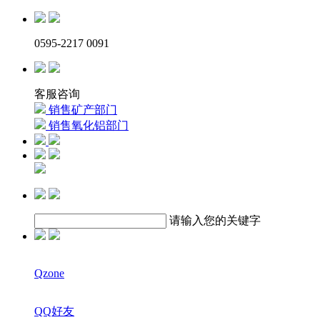
0595-2217 0091
客服咨询
销售矿产部门
销售氧化铝部门
请输入您的关键字
Qzone
QQ好友