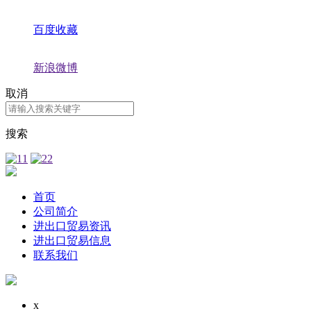
百度收藏
新浪微博
取消
搜索
首页
公司简介
进出口贸易资讯
进出口贸易信息
联系我们
x