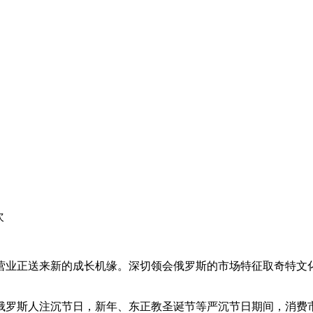
次
业正送来新的成长机缘。深切领会俄罗斯的市场特征取奇特文化
罗斯人注沉节日，新年、东正教圣诞节等严沉节日期间，消费市