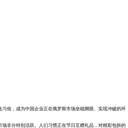
习俗，成为中国企业正在俄罗斯市场坐稳脚跟、实现冲破的环
场非分特别活跃。人们习惯正在节日互赠礼品，对精彩包拆的