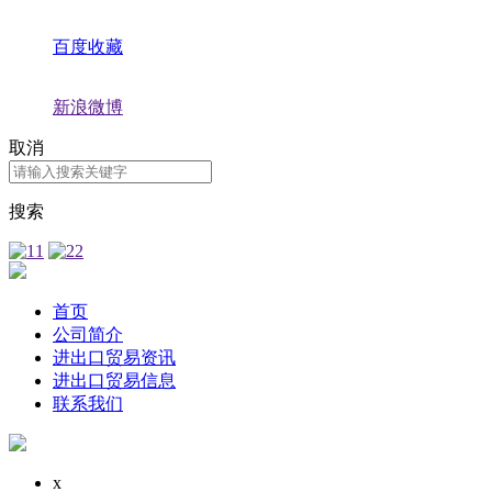
百度收藏
新浪微博
取消
搜索
首页
公司简介
进出口贸易资讯
进出口贸易信息
联系我们
x