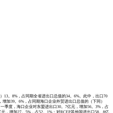
13。8%，占同期全省进出口总值的34。6%。此中，出口70
元，增加39。6%，占同期海口企业外贸进出口总值的（下同）
、一季度，海口企业对东盟进出口30。7亿元，增加56。3%，占
元，增加27。5%，占52。1%；对RCEP其他国进出口58。8亿