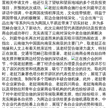
置相关申请文件，他还引见了望钦和望辰地域的多个优良投资
项目，并预祝此次成功。
老挝云南商会施行会长刘庭华正在
讲话中强调，中老两国友情积厚流光，文化纽带慎密。得益于
两国带领人的积极鞭策，双边合做持续深化，“云企出海”“云
品出海”等系列勾当为两国人平易近带来了切实好处，并为多
范畴合做注入了新动力。此次云南经贸代表团的到访及投资洽
商会的成功举行，充实表现了云南对深化中老合做的果断决
心。刘庭华会长再次对远道而来的嘉宾暗示强烈热闹欢送，并
指出，云南做为中国面向南亚东南亚的主要门户，取老挝正在
地缘和人文上有着天然亲近性，滇老经贸合做潜力庞大，特别
正在旅逛、交通等范畴已取得显著。老挝云南商会将自始自终
地支撑并鞭策两边经贸合做的深切成长。
正在推介会的环
节，中国老挝磨憨—磨丁经济合做区办理委员会的代表详尽引
见了该区的投资和优惠政策，吸引了浩繁企业的目光。取此同
时，老挝万象赛色塔分析开辟区的代表也登台推介，展现了该
区正在物流、制制等多个范畴的丰硕合做机缘。此外，老挝青
年企业家协会、老挝湖南商会、老挝四川商会、老挝海南商会
以及琅勃拉邦青年企业家商会等机构的代表也纷纷讲话，表达
了对中老经贸合做的深切等候取果断支撑。他们纷纷暗示，将
充实阐扬各自劣势，为两边企业供给更多合做机遇取资本。中
方企业代表也轮番上台推介，展现了各自企业的劣势和项目。