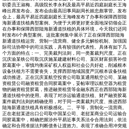
职委员王淑梅、高级院长李永利及最高平易近四庭副庭长王海
峰出席发布会。发布会由最高旧事局副局长姬忠彪掌管。发布
会上，最高平易近四庭副庭长王海峰发布了办事和保障西部陆
海新通道扶植典型案例。为便于大师更好更全面地深切领会正
在办事和保障西部陆海新通道扶植的具体环境，今天我们还同
时发布6个典型案例。这批案例集中展示了正在保障西部陆海
新通道扶植运营、营制一流营商、健全多元解纷机制、加强国
际司法协帮中的司法实践，具有较强的代表性。具体有如下几
个方面的特点：一、完美裁判法则，同一类案裁判尺度。正在
沉庆渝某铁公司取沉庆施某建建材料公司、某区财富损害补偿
胶葛案中，审慎均衡采矿权人权益和社会公共好处，削减根本
设备扶植方不需要丧失，支撑西部地域国度严沉根本设备扶植
成功推进。正在沉庆某航空投资公司取某通用航空公司、某融
资租赁公司融资租赁合同胶葛案中，妥帖审理以航空器为租赁
物的融资租赁胶葛，推进融资租赁等金融东西正在西部陆海新
通道扶植中的使用。表现了对涉运输通道扶植、财产融资胶葛
案件裁判法则的精确使用，对于同一类案裁判尺度、推进西部
陆海新通道扶植具有积极感化。二、平等，营制化一流营商。
正在老挝某进出口公司取中国某公司、老挝某商业公司运输合
同胶葛案中，精确把握涉外平易近事关系法令合用法则，依法
确定和合用准据法判断债务让渡效力。表现了准确合用冲突规