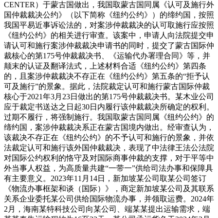
CENTER）于蒙古国做出，我国取蒙古国同属《认可及施行外
国仲裁裁决公约》（以下简称《纽约公约》）的缔约国，按照
我国平易近事诉讼法的，对案涉仲裁裁决的认可取施行应按照
《纽约公约》的相关进行审查。该案中，申请人向法院提交申
请认可和施行案涉仲裁裁决申请书的同时，提交了蒙古国际仲
裁核心的第175号仲裁裁决书、《运输代办署理合同》等，并
颠末的认证及翻译法式，上述材料合适《纽约公约》第四条
的，且案涉仲裁裁决不存正在《纽约公约》第五条的“拒予认
可及施行”的景象。据此，法院裁定认可和施行蒙古国际仲裁
核心于2021年3月23日做出的第175号仲裁裁决书。某木业公司
应于裁定书送达之日起30日内履行该仲裁裁决所确定的权利。
过期不履行，将强制施行。我国取蒙古国同属《纽约公约》的
缔约国，案涉仲裁裁决系正在蒙古国境内做出。经审查认为，
该裁决不存正在《纽约公约》的不予认可和施行的景象，并依
法裁定认可和施行该外国仲裁裁决，表现了中法律王法公法院
对国际公约权利的恪守及对国际商事仲裁的支撑，对于平等中
外当事人权益，为高质量共建“一带一”供给司法办事和保障具
有主要意义。2023年11月14日，新加坡某公司取某公司签订
《物流办事框架和谈（国际）》，商定新加坡某公司及其联系
关系企业委托某公司供给国际物流办事，并领取运费。2024年
2月，海南某特科技公司向某公司、端某某提出运输需求，端