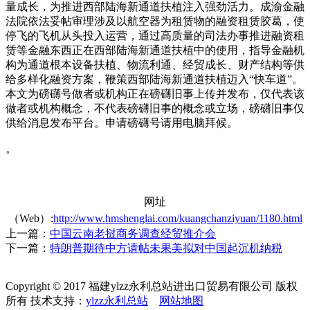
量成长，为推进西部陆海新通道扶植注入强劲活力。成渝金融
法院依法妥帖审理涉及以航空器为租赁物的融资租赁胶葛，使
停飞的飞机从头投入运营，通过高质量的司法办事推进融资租
赁等金融东西正在西部陆海新通道扶植中的使用，指导金融机
构为通道根本设备扶植、物流利通、经贸成长、财产结构等供
给多样化融资方案，鞭策西部陆海新通道扶植迈入“快车道”。
本文为磅礴号做者或机构正在磅礴旧事上传并发布，仅代表该
做者或机构概念，不代表磅礴旧事的概念或立场，磅礴旧事仅
供给消息发布平台。申请磅礴号请用电脑拜候。
。
网址
（Web）:
http://www.hmshenglai.com/kuangchanziyuan/1180.html
上一篇：
中国云南老挝商务调查经贸推介会
下一篇：
特朗普期待中方请帖未果美拟对中国起沉机纳税
Copyright © 2017 福建ylzz永利总站进出口贸易有限公司 版权
所有 技术支持：
ylzz永利总站
网站地图