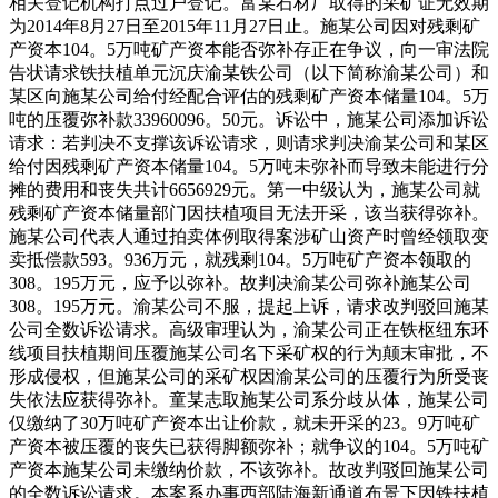
相关登记机构打点过户登记。富某石材厂取得的采矿证无效期
为2014年8月27日至2015年11月27日止。施某公司因对残剩矿
产资本104。5万吨矿产资本能否弥补存正在争议，向一审法院
告状请求铁扶植单元沉庆渝某铁公司（以下简称渝某公司）和
某区向施某公司给付经配合评估的残剩矿产资本储量104。5万
吨的压覆弥补款33960096。50元。诉讼中，施某公司添加诉讼
请求：若判决不支撑该诉讼请求，则请求判决渝某公司和某区
给付因残剩矿产资本储量104。5万吨未弥补而导致未能进行分
摊的费用和丧失共计6656929元。第一中级认为，施某公司就
残剩矿产资本储量部门因扶植项目无法开采，该当获得弥补。
施某公司代表人通过拍卖体例取得案涉矿山资产时曾经领取变
卖抵偿款593。936万元，就残剩104。5万吨矿产资本领取的
308。195万元，应予以弥补。故判决渝某公司弥补施某公司
308。195万元。渝某公司不服，提起上诉，请求改判驳回施某
公司全数诉讼请求。高级审理认为，渝某公司正在铁枢纽东环
线项目扶植期间压覆施某公司名下采矿权的行为颠末审批，不
形成侵权，但施某公司的采矿权因渝某公司的压覆行为所受丧
失依法应获得弥补。童某志取施某公司系分歧从体，施某公司
仅缴纳了30万吨矿产资本出让价款，就未开采的23。9万吨矿
产资本被压覆的丧失已获得脚额弥补；就争议的104。5万吨矿
产资本施某公司未缴纳价款，不该弥补。故改判驳回施某公司
的全数诉讼请求。本案系办事西部陆海新通道布景下因铁扶植