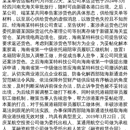
某某奉告运输程约为16至22天。某公司承运货色于2024年3月
经四川南充海关审批放行，随时可由新疆各港口出境。之后，
某公司、端某某共同奉告案涉货色的具体形态，供给报关单等
材料，以至居心供给货色的虚假消息，以致货色失控且不知所
踪。经海南某特科技公司查证，至告状时，案涉承运货色已转
委托新疆某国际货运代办署理公司等别离存储于新疆某海关监
管仓、某跨境电商边境仓。据此，海南某特科技公司提告状讼
要求返还货色。考虑到案涉货色节制方为企业，为妥帖化解本
案胶葛，海南省第一中级依托籍陪审员履职工做机制，放置1
名籍陪审员加入调整工做，并促成当事人息争，某公司同意返
还案涉货色。之后海南某特科技公司向海南省第一中级提出撤
诉申请，海南省第一中级做出答应海南某特科技公司撤诉的裁
定。从切实商业港沉点企业权益、防备化解西部陆海新通道外
贸范畴法令风险、依法保障外贸财产链供应链有序畅达的角度
出发，及时判断采纳诉前保全办法，防止诉争货色被不妥转运
出境，为后续开展调整工做打下根本。同时依托港籍陪审员履
职工做机制，鞭策当事人告竣息争，帮力涉港案件妥帖处理。
本案的打点，对于拓展港籍陪审员履职工做体例、丰硕涉港胶
葛法则跟尾的司法实践、办事保障西部陆海新通道扶植取海南
商业港扶植无效对接，均具有典型意义。2019年3月22日，沉
庆某航空投资公司做为委托出租人、某通用航空公司做为承租
人、某融资租赁公司做为受托出租人签定《融资租赁合同》，