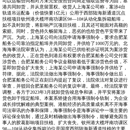
司以运输合同相对方未完全按照合同商定领取运费等为由，靠
港共同卸货，并从意留置权。收货人上海某公司称，案涉4台
轨道吊运配备（价值快要1亿元）公用于西部陆海新通道沉点
扶植项目钦州港大榄坪南功课区9#—10#从动化集拆箱船埠，
如不及时卸货，将影响严沉项目扶植，且其还可能面对高额的
索赔。同时，货色持久畅留海上，恶劣的也给货色平安带来了
严沉。为此，上海某公司向法院申请海事强制令，要求合肥某
船务公司靠泊指定船埠并共同卸货，并供给了1000万元的。北
海海事法院审查认为，上海某公司已供给初步证明其为案涉货
色的收货人，正在货色到港后有权要求合肥某船务公司交付案
涉货色；合肥某船务公司争议金额较着低于案涉货色价值，不
妥即卸货会扩大丧失；上海某公司申请海事强制令并供给了，
符律。据此，法院依法做出海事强制令。海事强制令做出后，
合肥某船务公司正在刻日内提起了复议，法院依法对复议进行
审查，并驳回合肥某船务公司的复议申请。最终，经法院掌管
调整，各方于2023年3月就卸货告竣息争和谈，并平安将案涉
货色卸于指定船埠。本案系矫捷合用海事强制令轨制，为企业
成长排忧解难的典型案例。港航经济的高质量成长离不开海事
司法审讯的办事和保障，海事强制令是海事诉讼中一项主要的
诉讼保全轨制，通过及时精确做出海事强制令，能够避免因当
事人的胶葛影响项目扶植、扩大丧失。钦州港大榄坪南功课区
9#—10#从动化集拆箱泊位是国度西部陆海新通道扶植的主要