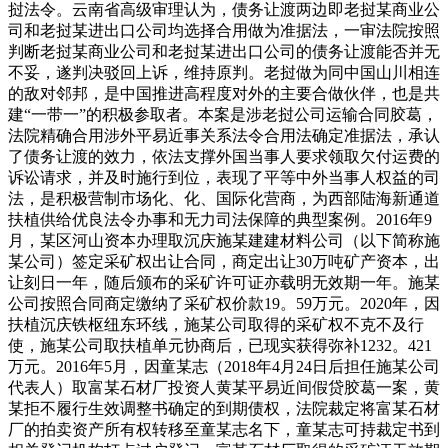
挝法令。云南省高级审理认为，债务让渡两边即老挝某商业公
司和老挝某进出口公司均选择合用做为准据法，一审法院按照
判断老挝某商业公司和老挝某进出口公司的债务让渡能否并无
不妥，遂判决驳回上诉，维持原判。老挝做为同中国山川相连
的敌对邻邦，是中国推进高程度对外的主要合做伙伴，也是共
建“一带一”的积极参取者。本案是涉老挝公司运输合同胶葛，
法院精确合用涉外平易近事关系法令合用法确定准据法，承认
了债务让渡的效力，依法支撑外国当事人要求领取欠付运费的
诉讼请求，并及时施行到位，表现了平等中外当事人权益的司
法，是积极营制市场化、化、国际化营商，为西部陆海新通道
扶植供给优良法令办事和无力司法保障的典型案例。2016年9
月，某区河山资本办理取沉庆施某建建材料公司（以下简称施
某公司）签定采矿权出让合同，商定出让30万吨矿产资本，出
让刻日一年，随后颁布的采矿许可证亦载明无效期一年。施某
公司按照合同商定缴纳了采矿权价款19。59万元。2020年，因
扶植沉庆铁枢纽东环线，施某公司取得的采矿权不克不及行
使，施某公司取扶植单元协商后，已现实获得弥补1232。421
万元。2016年5月，因童某志（2018年4月24日后担任施某公司
代表人）取富某石材厂投资人黄某平易近间假贷胶葛一案，黄
某拒不履行生效调整书确定的到期债权，法院裁定将富某石材
厂的拍卖资产所有权转移至童某志名下，童某志可持裁定书到