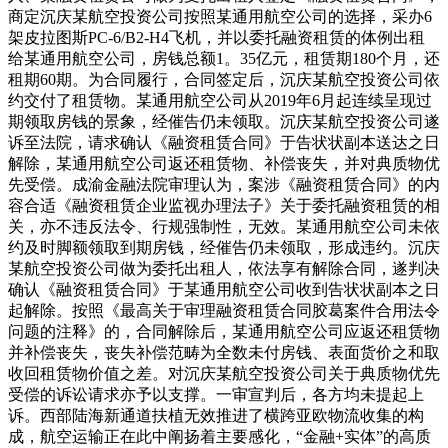
商定沉庆某航空投资公司按照某通用航空公司的选择，采办6
架皮拉图斯PC-6/B2-H4飞机，并以委托融资租赁的体例出租
给某通用航空公司，房钱总额1。35亿元，租赁期180个月，还
租期60期。为合同履行，合同签定后，沉庆某航空投资公司依
约交付了租赁物。某通用航空公司从2019年6月起连续呈现过
期领取房钱的景象，经催告仍未领取。沉庆某航空投资公司遂
诉至法院，请求确认《融资租赁合同》于告状状副本送达之日
解除，某通用航空公司返还租赁物、补偿丧失，并对典质物优
先受偿。成渝金融法院审理认为，案涉《融资租赁合同》的内
容合适《融资租赁企业监视办理法子》关于委托融资租赁的相
关，亦不违反法令、行规强制性，无效。某通用航空公司未依
约及时脚额领取到期房钱，经催告仍未领取，形成违约。沉庆
某航空投资公司做为委托出租人，依法享有解除合同，遂判决
确认《融资租赁合同》于某通用航空公司收到告状状副本之日
起解除。按照《最高关于审理融资租赁合同胶葛案件合用法令
问题的注释》的，合同解除后，某通用航空公司应返还租赁物
并补偿丧失，丧失补偿范畴为全数未付房钱、表面货价之和取
收回租赁物价值之差。对沉庆某航空投资公司关于典质物优先
受偿的诉讼请求亦予以支撑。一审宣判后，各方均未提起上
诉。西部陆海新通道扶植无效推进了横跨亚欧物流收集的构
成，航空运输正在此中阐扬着主要感化，“金融+实体”的高质