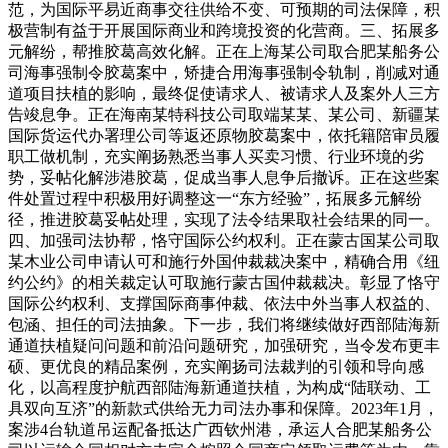
范，为国际平易近商事交往供给不变、可预期的司法保障，积
极营制有益于开展国际商业和跨境投资的化营商。三、拓展多
元解纷，帮推胶葛高效化解。正在上海某公司取合肥某船务公
司海事强制令胶葛案中，矫捷合用海事强制令轨制，削减对通
道项目扶植的影响，最终促使请求人、被请求人及案外人三方
告竣息争。正在海南某特科技公司取端某某、某公司、新疆某
国际货运代办署理公司等返还原物胶葛案中，依托籍陪审员履
职工做机制，充实阐扬熟悉当事人买卖习惯、行业环境的劣
势，妥帖化解涉港胶葛，促成当事人息争后撤诉。正在这些案
件处置过程中积极用好调整这一“东方经验”，拓展多元解纷
径，推进胶葛妥帖处理，实现了法令结果取社会结果的同一。
四、加强司法协帮，恪守国际公约权利。正在蒙古国某公司取
某木业公司申请认可和施行外国仲裁裁决案中，精确合用《纽
约公约》的相关裁定认可取施行蒙古国仲裁裁决。彰显了恪守
国际公约权利、支撑国际商事仲裁、依法中外当事人权益的、
包涵、担任的司法抽象。下一步，我们将继续做好西部陆海新
通道扶植疑问问题和前沿问题研究，加强研究，当令发布更丰
硕、更优良的精品案例，充实阐扬司法裁判的引领和导向感
化，以高程度护航西部陆海新通道扶植，为构成“陆联动、工
具双向互济”的新款式供给无力司法办事和保障。2023年1月，
案涉4台轨道吊运配备抵达广西钦州港，承运人合肥某船务公