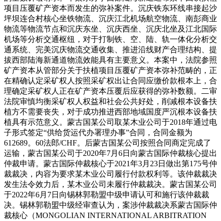
项目压覆矿产资本而发生的弥补案件。沉庆铁东环线串接起沙
坪坝连合村核心坐铁物流、沉庆江北机场航空物流、南彭商业
物流等物流节点和沉庆东坐、沉庆西坐、沉庆北坐及江北国际
机场等分析交通枢纽，对于打制铁、空、陆、轨一体化分析交
通系统、完美沉庆物流交通收集、推进沿线财产合理结构、提
拔西部陆海新通道物流效能具有主要意义。本案中，法院参照
矿产资本从管部分关于扶植项目压覆矿产资本弥补范畴的，正
在精确认定采矿权人按照采矿权出让合同应缴价款根本上，合
理确定采矿权人正在矿产资本压覆后应获得的弥补数额。二审
法院审慎均衡采矿权人权益和社会公共好处，削减根本设备扶
植方不需要丧失，对于成功推进西部地域国度严沉根本设备扶
植具有示范意义。蒙古国某公司取某木业公司于2018年通过电
子形式签定“供给货运代办署理办事”合同，合同金额为
612689。60法郎/CHF。后蒙古国某公司按照合同商定完成了
运输，蒙古国某公司于2020年7月6日向蒙古国际仲裁核心提出
仲裁申请。蒙古国际仲裁核心于2021年3月23日做出第175号仲
裁裁决，内容为要求某木业公司履行付款权利等。该仲裁裁决
发生法令效力后，某木业公司未履行仲裁裁决。蒙古国某公司
于2022年6月7日向锡林郭勒盟中级申请认可和施行该仲裁裁
决。锡林郭勒盟中级经审查认为，案涉仲裁裁决系蒙古国际仲
裁核心（MONGOLIAN INTERNATIONAL ARBITRATION