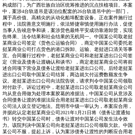
构成部门，为广西壮族自治区统筹推进的沉点扶植项目。本案
中，案涉4台轨道吊是该泊位配套的26台轨道吊中的一部门，
属于高价值、高精尖的从动化船埠配套设备。正在案件施行过
程中，法院善意文明施行，依法矫捷审慎使用施行办法，促使
当事人告竣息争和谈，案涉货色最终平安成功靠港卸货，实现
告终果、法令结果和社会结果的无机同一。中国某公司取老挝
某商业公司签定《货色公运输合同》，商定中国某公司委托老
挝某商业公司打点货色的港口拆卸、运输、老挝进口清关等事
宜。合同履行过程中，老挝某商业公司和老挝某进出口公司签
定《营业及债务让渡确认和谈书》，商定老挝某商业公司将前
述合同项下营业及债务让渡给老挝某进出口公司。后经老挝某
进出口公司取中国某公司结算，两边就欠付运费数额发生争
议。老挝某进出口公司向法院告状，请求判令中国某公司领取
对付款子。诉讼过程中，老挝某进出口公司取老挝某商业公司
均从意合用做为处理本案胶葛的准据法，中国某公司从意涉及
合同债务让渡的准据法应合用老挝某进出口公司取老挝某商业
公司法人设立登记地法。昆明市中级一审认为，本案应合用，
并据此认定老挝某商业公司2021年1月21日将《债务让渡通知
书》转交中国某公司时，债务让渡对中国某公司发生法令效
力。该院判决中国某公司向老挝某进出口公司领取欠款。中国
某公司不服，提起上诉，认为案涉债务让渡性的判断应合用老