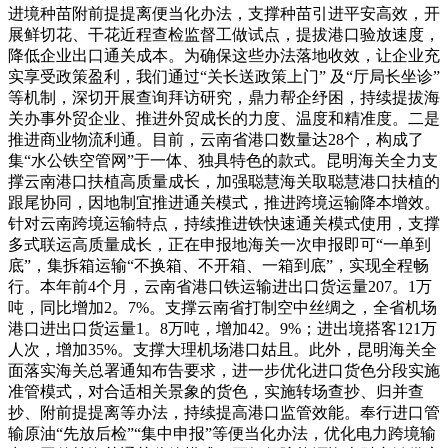
进境种苗附前提提离便当化办法，支撑种苗引进平安高效，开
展鲜切花、干花近程查检监督工做试点，提拔港口验放速度，
降低企业出口通关成本。为确保这些办法落地收效，让企业充
实享受政策盈利，我们通过“关长送政策上门” 及“厅局长坐诊”
等机制，深切开展查询拜访研究，鼎力帮企纾困，持续提拔海
关办事外贸企业、推进外贸成长的力度、温度和精准度。二是
推进商业物流利通。目前，云南省港口数量达28个，构成了
集“水公铁空管网”于一体、独具特色的款式。昆明海关全力支
撑云南港口扶植高质量成长，加强聪慧海关取聪慧港口扶植的
跟尾协同，因地制宜推进通关模式，推进跨境运输降本增效。
针对云南跨境运输特点，持续推进铁快速通关模式使用，支撑
多式联运高质量成长，正在申报地海关一次申报即可“一单到
底”，集拆箱运输“不换箱、不开箱、一箱到底”，实现全程畅
行。本年前4个月，云南省港口铁运输进出口货运量207。1万
吨，同比增加2。7%。支撑云南省打制空中丝绸之，全省机场
港口进出口货运量1。8万吨，增加42。9%；进出境搭客121万
人次，增加35%。支撑大理机场港口姑且。此外，昆明海关全
面落实海关总署通知布告要求，进一步优化进口货色分段实施
准管模式，对合适相关景象的货色，实施转场查抄、归并查
抄、附前提提离等办法，持续提高港口监管效能。奉行进口管
输原油“先放后检”“集中申报”等便当化办法，优化电力跨境输