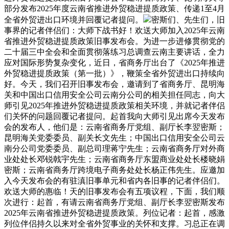
部分发布2025年度云南省推进外贸稳进提质政策、传递1至4月
全省外贸进出口环境并回覆记者提问。
密斯们、先生们，旧
事界的记者伴侣们：大师下战书好！欢送大师加入2025年云南
省推进外贸稳进提质政策旧事发布会。为进一步进修贯彻党的
二十届三中全会和全面贯彻落练习总调查云南主要讲话，全力
应对国际形势复杂变化，近日，省商务厅出台了《2025年推进
外贸稳进提质政策（第一批）》，鞭策全省外贸进出口持续向
好。今天，我们召开旧事发布会，邀请到了省商务厅、昆明海
关和中国出口信用安全公司云南分公司的相关担任同志，向大
师引见2025年推进外贸稳进提质政策相关环境，并就记者伴侣
们关怀的问题回覆记者提问。起首我向大师引见出席今天发布
会的发布人，他们是：云南省商务厅党组、副厅长李翌密斯；
昆明海关党委委员、副关长文先生；中国出口信用安全公司云
南分公司党委委员、副总司理蒋宁先生；云南省商务厅对外商
业处处长邓锐戟宇先生；云南省商务厅东盟商业处处长楼晓娟
密斯；云南省商务厅跨境电子商务处处长杨正伟先生。应邀加
入今天发布会的有驻滇旧事单元和省内各旧事的记者伴侣们。
欢送大师的惠临！天的旧事发布会有五项议程，下面，我们顺
次进行：起首，有请云南省商务厅党组、副厅长李翌密斯发布
2025年云南省推进外贸稳进提质政策。列位记者：起首，感激
列位伴侣持久以来对全省外贸事业的关怀和支撑。习总正在调