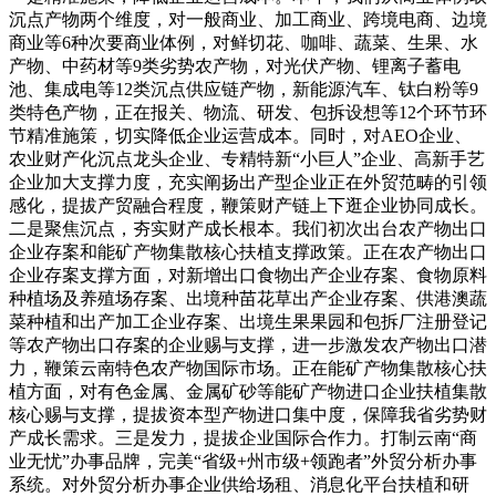
沉点产物两个维度，对一般商业、加工商业、跨境电商、边境
商业等6种次要商业体例，对鲜切花、咖啡、蔬菜、生果、水
产物、中药材等9类劣势农产物，对光伏产物、锂离子蓄电
池、集成电等12类沉点供应链产物，新能源汽车、钛白粉等9
类特色产物，正在报关、物流、研发、包拆设想等12个环节环
节精准施策，切实降低企业运营成本。同时，对AEO企业、
农业财产化沉点龙头企业、专精特新“小巨人”企业、高新手艺
企业加大支撑力度，充实阐扬出产型企业正在外贸范畴的引领
感化，提拔产贸融合程度，鞭策财产链上下逛企业协同成长。
二是聚焦沉点，夯实财产成长根本。我们初次出台农产物出口
企业存案和能矿产物集散核心扶植支撑政策。正在农产物出口
企业存案支撑方面，对新增‌出口食物出产企业存案、食物原料
种植场及养殖场存案、出境种苗花草出产企业存案、供港澳蔬
菜种植和出产加工企业存案、出境生果果园和包拆厂注册登记‌
等农产物出口存案的企业赐与支撑，进一步激发农产物出口潜
力，鞭策云南特色农产物国际市场。正在能矿产物集散核心扶
植方面，对有色金属、金属矿砂等能矿产物进口企业扶植集散
核心赐与支撑，提拔资本型产物进口集中度，保障我省劣势财
产成长需求。三是发力，提拔企业国际合作力。打制云南“商
业无忧”办事品牌，完美“省级+州市级+领跑者”外贸分析办事
系统。对外贸分析办事企业供给场租、消息化平台扶植和研