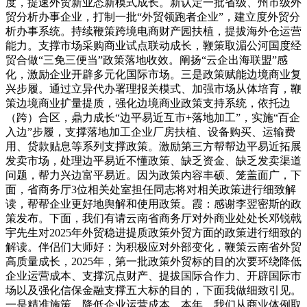
度，提速外贸新业态新模式成长。新认定一批省级、州市级外
贸分析办事企业，打制一批“外贸领跑者企业”，建立度外贸分
析办事系统。持续鞭策跨境电商财产园扶植，提拔海外仓运营
能力。支撑市场采购商业试点联动成长，鞭策取湄公河国度经
贸合做“三免三便当”政策落地收效。阐扬“云企出海联盟”感
化，激励企业开辟多元化国际市场。三是政策赋能边境商业复
兴步履。通过立异代办署理报关模式、加强市场从体培育，鞭
策边境商业扩量提质，强化边境商业政策支持系统，依托边
（跨）合区，鼎力成长“边平易近互市+落地加工”，实施“百企
入边”步履，支撑落地加工企业厂房扶植、设备购买、运输费
用、贷款贴息等系列支撑政策。激励第三方帮帮边平易近拓展
发卖市场，处理边平易近不懂政策、缺乏资金、缺乏发卖渠道
问题，帮力兴边富平易近。因为政策内容丰硕、笼盖面广，下
面，省商务厅3位相关处室担任同志将对相关政策进行细致解
读，帮帮企业更好地舆解和使用政策。霞：感谢李翌密斯的政
策发布。下面，我们有请云南省商务厅对外商业处处长邓锐戟
宇先生对2025年外贸稳进提质政策外贸方面的政策进行细致的
解读。伴侣们大师好：为积极应对外部变化，鞭策云南省外贸
高质量成长，2025年，第一批政策外贸标的目的次要环绕降低
企业运营成本、支撑沉点财产、提拔国际合作力、开辟国际市
场以及强化信保金融支撑五大标的目的，下面我做细致引见。
一是精准施策，降低企业运营成本。本年，我们从商业体例取