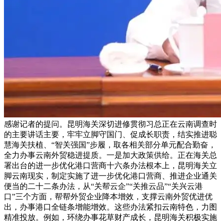
感谢记者的提问。昆明海关深切进修贯彻习总正在云南调查时
的主要讲话主要，牢牢立脚守国门、促成长职责，结实推进聪
慧海关扶植、“智关强国”步履，取各相关部分单元配合勤奋，
全力办事云南外贸稳进提质。一是加大政策供给。正在海关总
署出台的进一步优化港口营商十六条办法根本上，昆明海关立
脚云南现实，制定实施了进一步优化港口营商、推进企业通关
便当的二十二条办法，从“关帮云企”“关推云品”“关兴云港
口”三个方面，帮帮外贸企业降本增效，支撑云南外贸优进优
出，办事港口全链条增能增效。这些办法紧扣云南特色，力图
精准投放。例如，环绕办事花草财产成长，昆明海关积极实施