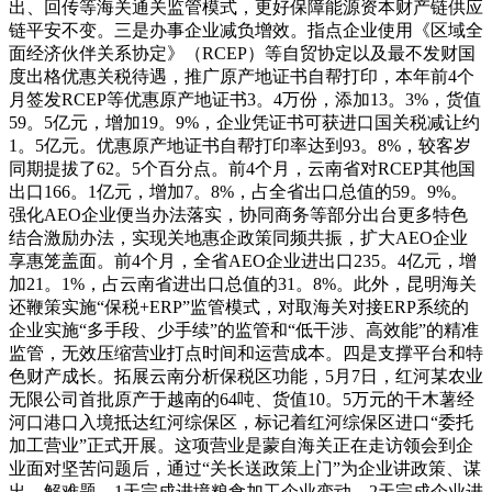
出、回传等海关通关监管模式，更好保障能源资本财产链供应
链平安不变。三是办事企业减负增效。指点企业使用《区域全
面经济伙伴关系协定》（RCEP）等自贸协定以及最不发财国
度出格优惠关税待遇，推广原产地证书自帮打印，本年前4个
月签发RCEP等优惠原产地证书3。4万份，添加13。3%，货值
59。5亿元，增加19。9%，企业凭证书可获进口国关税减让约
1。5亿元。优惠原产地证书自帮打印率达到93。8%，较客岁
同期提拔了62。5个百分点。前4个月，云南省对RCEP其他国
出口166。1亿元，增加7。8%，占全省出口总值的59。9%。
强化AEO企业便当办法落实，协同商务等部分出台更多特色
结合激励办法，实现关地惠企政策同频共振，扩大AEO企业
享惠笼盖面。前4个月，全省AEO企业进出口235。4亿元，增
加21。1%，占云南省进出口总值的31。8%。此外，昆明海关
还鞭策实施“保税+ERP”监管模式，对取海关对接ERP系统的
企业实施“多手段、少手续”的监管和“低干涉、高效能”的精准
监管，无效压缩营业打点时间和运营成本。四是支撑平台和特
色财产成长。拓展云南分析保税区功能，5月7日，红河某农业
无限公司首批原产于越南的64吨、货值10。5万元的干木薯经
河口港口入境抵达红河综保区，标记着红河综保区进口“委托
加工营业”正式开展。这项营业是蒙自海关正在走访领会到企
业面对坚苦问题后，通过“关长送政策上门”为企业讲政策、谋
出、解难题，1天完成进境粮食加工企业变动，2天完成企业进