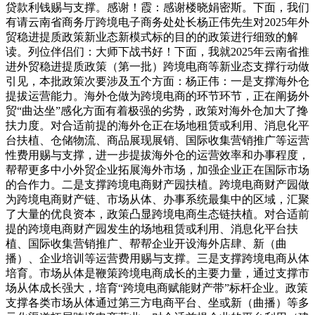
贷款利钱赐与支撑。感谢！霞：感谢楼晓娟密斯。下面，我们
有请云南省商务厅跨境电子商务处处长杨正伟先生对2025年外
贸稳进提质政策新业态新模式标的目的的政策进行细致的解
读。列位伴侣们：大师下战书好！下面，我就2025年云南省推
进外贸稳进提质政策（第一批）跨境电商等新业态支撑行动做
引见，本批政策次要涉及五个方面：杨正伟：一是支撑海外仓
提拔运营能力。海外仓做为跨境电商的环节环节，正在阐扬外
贸“曲达坐”感化方面有着极强的劣势，政策对海外仓加大了搀
扶力度。对合适前提的海外仓正在场地租赁或利用、消息化平
台扶植、仓储物流、商品展现展销、国际收集营销推广等运营
性费用赐与支撑，进一步提拔海外仓的运营效率和办事程度，
帮帮更多中小外贸企业拓展海外市场，加强企业正在国际市场
的合作力。二是支撑跨境电商财产园扶植。跨境电商财产园做
为跨境电商财产链、市场从体、办事系统最集中的区域，汇聚
了大量的优良资本，政策凸显跨境电商生态链扶植。对合适前
提的跨境电商财产园发生的场地租赁或利用、消息化平台扶
植、国际收集营销推广、帮帮企业开设海外店肆、新（曲
播）、企业培训等运营费用赐与支撑。三是支撑跨境电商从体
培育。市场从体是鞭策跨境电商成长的主要力量，通过支撑市
场从体成长强大，培育“跨境电商赋能财产带”标杆企业。政策
支撑各类市场从体通过第三方电商平台、坐或新（曲播）等多