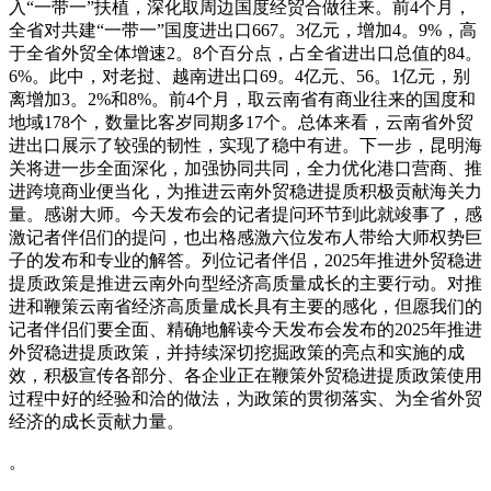
入“一带一”扶植，深化取周边国度经贸合做往来。前4个月，
全省对共建“一带一”国度进出口667。3亿元，增加4。9%，高
于全省外贸全体增速2。8个百分点，占全省进出口总值的84。
6%。此中，对老挝、越南进出口69。4亿元、56。1亿元，别
离增加3。2%和8%。前4个月，取云南省有商业往来的国度和
地域178个，数量比客岁同期多17个。总体来看，云南省外贸
进出口展示了较强的韧性，实现了稳中有进。下一步，昆明海
关将进一步全面深化，加强协同共同，全力优化港口营商、推
进跨境商业便当化，为推进云南外贸稳进提质积极贡献海关力
量。感谢大师。今天发布会的记者提问环节到此就竣事了，感
激记者伴侣们的提问，也出格感激六位发布人带给大师权势巨
子的发布和专业的解答。列位记者伴侣，2025年推进外贸稳进
提质政策是推进云南外向型经济高质量成长的主要行动。对推
进和鞭策云南省经济高质量成长具有主要的感化，但愿我们的
记者伴侣们要全面、精确地解读今天发布会发布的2025年推进
外贸稳进提质政策，并持续深切挖掘政策的亮点和实施的成
效，积极宣传各部分、各企业正在鞭策外贸稳进提质政策使用
过程中好的经验和洽的做法，为政策的贯彻落实、为全省外贸
经济的成长贡献力量。
。