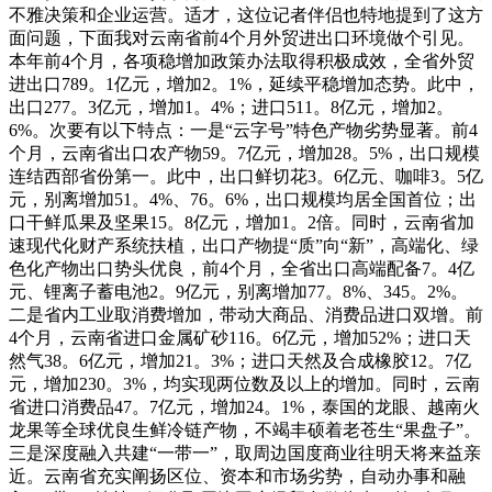
不雅决策和企业运营。适才，这位记者伴侣也特地提到了这方
面问题，下面我对云南省前4个月外贸进出口环境做个引见。
本年前4个月，各项稳增加政策办法取得积极成效，全省外贸
进出口789。1亿元，增加2。1%，延续平稳增加态势。此中，
出口277。3亿元，增加1。4%；进口511。8亿元，增加2。
6%。次要有以下特点：一是“云字号”特色产物劣势显著。前4
个月，云南省出口农产物59。7亿元，增加28。5%，出口规模
连结西部省份第一。此中，出口鲜切花3。6亿元、咖啡3。5亿
元，别离增加51。4%、76。6%，出口规模均居全国首位；出
口干鲜瓜果及坚果15。8亿元，增加1。2倍。同时，云南省加
速现代化财产系统扶植，出口产物提“质”向“新”，高端化、绿
色化产物出口势头优良，前4个月，全省出口高端配备7。4亿
元、锂离子蓄电池2。9亿元，别离增加77。8%、345。2%。
二是省内工业取消费增加，带动大商品、消费品进口双增。前
4个月，云南省进口金属矿砂116。6亿元，增加52%；进口天
然气38。6亿元，增加21。3%；进口天然及合成橡胶12。7亿
元，增加230。3%，均实现两位数及以上的增加。同时，云南
省进口消费品47。7亿元，增加24。1%，泰国的龙眼、越南火
龙果等全球优良生鲜冷链产物，不竭丰硕着老苍生“果盘子”。
三是深度融入共建“一带一”，取周边国度商业往明天将来益亲
近。云南省充实阐扬区位、资本和市场劣势，自动办事和融