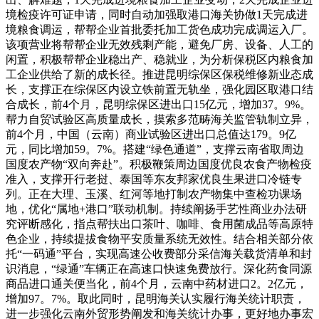
境检疫许可证申请，同时自动加强取港口海关协做1天完成进
境粮食调运，帮帮企业首批委托加工货色成功完成调运入厂。
该项营业将帮帮企业无效残剩产能，避免厂房、设备、人工的
闲置，积极帮帮企业稳出产、稳就业，为分析保税区内粮食加
工企业供给了新的成长径。推进昆明综保区保税维修新业态成
长，支撑正在综保区内设立铁前置无轨坐，强化园区取港口结
合成长，前4个月，昆明综保区进出口15亿元，增加37。9%。
帮力自贸试验区高质量成长，摸索多范畴海关监管轨制立异，
前4个月，中国（云南）商业试验区进出口总值达179。9亿
元，同比增加59。7%。搭建“绿色通道”，支撑云南省取周边
国度农产物“双向奔赴”。积极鞭策周边国度优良农食产物检疫
准入，支撑开行老挝、泰国等东友邦家优良生果进口冷链专
列。正在大理、玉溪、红河等地打制农产物集中查检功课场
地，优化“属地+港口”联动机制。持续阐扬手艺性商业办法研
究评断感化，指点帮扶出口茶叶、咖啡、食用菌成品等高原特
色企业，持续提拔食物平安质量系统无效性。结合相关部分依
托“一码通”平台，实现高速公收费部分采信海关载货清单和封
识消息，“绿通”车辆正在高速口快速免费放行。深化药食同源
商品进口通关便当化，前4个月，云南中药材进口2。2亿元，
增加97。7%。取此同时，昆明海关认实履行海关统计职责，
进一步强化云南外贸形势阐发和海关统计办事，更好地办事宏