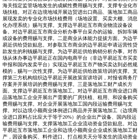
海关指定监管场地发生的成赋性费用赐与支撑。支撑专业化市
场扶植。对正在边境地域开展边贸进出口商品、落地加工商品
展现发卖的专业化市场扶植费用（场地设置、买卖大棚、消息
化办理系统）赐与支撑。支撑边平易近互市商业物流设备设
备。对边平易近互市商业分析办事平台采办的运输、拆卸车辆
或设备的费用赐与支撑。二是商业从体能力提拔方面。为边平
易近供给贷款贴息。对参取互市商业的边平易近申请运营性贷
款发生的利钱赐与支撑。为边平易近供给购销分析办事。对市
场从体办事边平易近正在国内电商平台（非边平易近互市买卖
申报和国内发卖平台）实现边平易近互市产物买卖达到必然规
模的，赐与一次性支撑。为边平易近供给政策培训的支撑。支
撑第三方机构组织边平易近开展政策宣讲培训，对报省商务厅
存案并开展培训的费用赐与支撑。三是落地加工财产成长方
面。支撑边平易近互市落地加工。对边平易近互市商业进口商
品落地加工企业开展出产需要的厂房扶植、租用、和设备购买
费用赐与支撑。对企业开展落地加工国内段运输费用赐与支
撑。对以边境小额商业体例进口商品并开展落地加工（边境商
业进口原料占比应大于等于20%）的企业出产设备、国内段运
输费用赐与支撑。支撑落地加工企业流动资金贷款贴息。对边
平易近互市落地加工企业和边境小额商业企业成长落地加工财
产，因设备购买、料件进口、打点相关天分等发生的流动资金