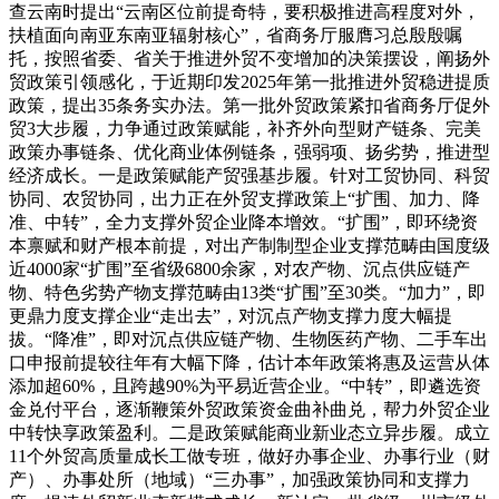
查云南时提出“云南区位前提奇特，要积极推进高程度对外，
扶植面向南亚东南亚辐射核心”，省商务厅服膺习总殷殷嘱
托，按照省委、省关于推进外贸不变增加的决策摆设，阐扬外
贸政策引领感化，于近期印发2025年第一批推进外贸稳进提质
政策，提出35条务实办法。第一批外贸政策紧扣省商务厅促外
贸3大步履，力争通过政策赋能，补齐外向型财产链条、完美
政策办事链条、优化商业体例链条，强弱项、扬劣势，推进型
经济成长。一是政策赋能产贸强基步履。针对工贸协同、科贸
协同、农贸协同，出力正在外贸支撑政策上“扩围、加力、降
准、中转”，全力支撑外贸企业降本增效。“扩围”，即环绕资
本禀赋和财产根本前提，对出产制制型企业支撑范畴由国度级
近4000家“扩围”至省级6800余家，对农产物、沉点供应链产
物、特色劣势产物支撑范畴由13类“扩围”至30类。“加力”，即
更鼎力度支撑企业“走出去”，对沉点产物支撑力度大幅提
拔。“降准”，即对沉点供应链产物、生物医药产物、二手车出
口申报前提较往年有大幅下降，估计本年政策将惠及运营从体
添加超60%，且跨越90%为平易近营企业。“中转”，即遴选资
金兑付平台，逐渐鞭策外贸政策资金曲补曲兑，帮力外贸企业
中转快享政策盈利。二是政策赋能商业新业态立异步履。成立
11个外贸高质量成长工做专班，做好办事企业、办事行业（财
产）、办事处所（地域）“三办事”，加强政策协同和支撑力