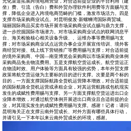
元化渠道拓展跨境电商营业，对合适前提企业的平台利用（建
坐）费、引流（告白）费和外贸办理软件利用费等方面赐与支
撑，降低企业进入跨境电商范畴的门槛，激发市场活力。四是
支撑市场采购商业试点。对昆明俊发·新螺蛳湾国际商贸城、
瑞丽国际商品买卖市场开展市场采购商业试点赐与鼎力支撑，
进一步挖掘国际市场潜力。对市场采购商业试点的联网消息平
台、海关检验核心相关设备升级、、运维办事等费用赐与支
撑；对市场采购商业试点运营办事企业开展宣传培训、境外客
商经贸对接、线上线下营销推广等费用赐与支撑；对合适前提
的境外采购商、中国—南亚博览会采购商以市场采购商业体例
采购商品免去物流费用。五是支撑航空货运成长。航空货运正
在物流时效、用户体验等方面具有较强的劣势，本年外贸支撑
政策将航空货运做为主要标的目的进行支撑。次要是两个标的
目的，一方面支撑国际航路全货机运营降本增效，对合适前提
的国际航路全货机运营或承租企业，对其运营航路或包机现实
发生的成赋性费用赐与支撑。另一方面支撑航空货运进出口企
业降本增效，对通过航空体例开展进出口商业且合适前提的企
业，对其现实发生的成赋性费用赐与支撑。感谢！记者：请问
昆明海关正在支撑云南外贸成长、对外方面有哪些具体行动，
并请引见一下本年以来云南外贸成长的环境，感谢。