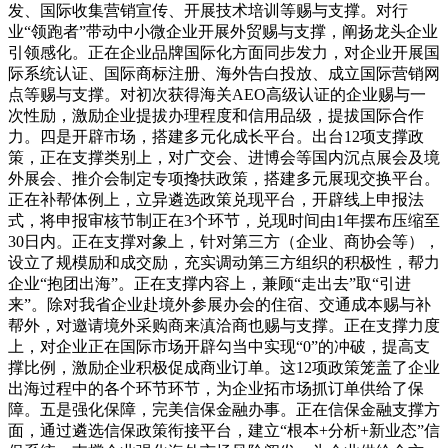
发、国际收集营销宣传、开展技术培训等赐与支撑。对行
业“领跑者”带动中小微企业开展外贸赐与支撑，阐扬龙头企业
引领感化。正在企业品牌国际化方面同步发力，对企业开展国
际系统认证、国际商标注册、海外告白投放、成立国际营销网
点等赐与支撑。对初次获得海关AEO高级认证的企业赐与一
次性励，激励企业提拔办理程度和信用品级，提拔国际合作
力。四是开辟市场，搭建多元化成长平台。出台12项支撑政
策，正在支撑类别上，对广交会、进博会等国内沉点展会及境
外展会、推介会制定专项搀扶政策，搭建多元展现交换平台。
正在补帮体例上，立异遴选政策兑现平台，开辟线上申报法
式，将申报审核节制正在3个环节，兑现时间由1年摆布压缩至
30日内。正在支撑对象上，针对第三方（企业、商协会等），
设立了规模励和成交励，充实调动第三方组织的积极性，帮力
企业“抱团出海”。正在支撑内容上，兼顾“走出去”取“引进
来”。除对我省企业赴境外参展办会的住宿、交通成本赐与补
帮外，对邀请境外采购商来滇洽商也赐与支撑。正在支撑力度
上，对企业正在国际市场开辟勾当中实现“0”的冲破，提高支
撑比例，激励企业积极促成商业订单。这12项政策笼盖了企业
出海过程中的各个环节环节，为企业拓市场抓订单供给了保
障。五是强化保障，完美信保金融办事。正在信保金融支撑方
面，通过遴选信保政策衔接平台，建立“根本+分析+新业态”信