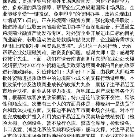
保系统，支撑企业强化海外市场风险阐发，为企业供给全方
位、多条理的风险保障，帮帮企业无效规避国际市场风险。企
业能够享受“一键投保、免申即享”的便利办事，政策兑现由1
年缩减至15日内。正在跨境商业融资方面，强化政银保联动，
推进跨境商业取云南省融资信用办事平台深度融合，开通设立
跨境商业融资产物发布专区。对外贸企业开展进出口标的目的
商业融资、获取流动资金贷款赐与贴息支撑，企业融资需求实
现“线上精准对接+融资贴息支撑”。通过这一系列行动，无效
帮帮企业处理融资难、融资贵的问题。感谢大师！霞：感谢邓
锐戟宇先生。下面，我们有请云南省商务厅东盟商业处处长楼
晓娟密斯对2025年外贸稳进提质政策边境商业标的目的的政策
进行细致解读。列位伴侣们：大师好！下面，由我向大师就本
批外贸稳进提质政策中的边境商业成长的支撑行动做申明。本
批政策中涉及边境商业成长的政策共九条，囊括了边平易近互
市场合扶植、商业从体能力提拔、落地加工财产成长等各个方
面，根基延续客岁的政策框架，特点是连结政策不变性、延续
性和顺应性。次要有三个大的方面具体是：楼晓娟一是边贸平
台和载体扶植方面。支撑边平易近互市商业场合扶植。对本年
度完成验收并投入利用的边平易近互市买卖场合扶植费用（检
验大棚、仓储设备、暂不放行仓库、熏蒸仓库等，检验设备、
卡口设置、消息化系统采购和安拆等）赐与支撑。对边平易近
互市商业买卖场合加拆地磅的费用赐与支撑。对企业初次利用