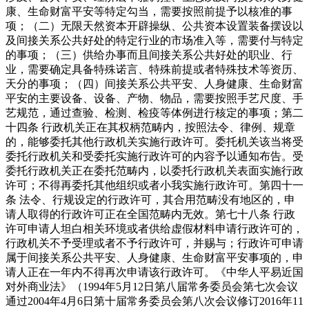
康、生命财富平安等特定勾当，需要按照前提予以核准的事
项；（二）无限天然资本开辟操纵、公共资本设置装备摆设以
及间接关系公共好处的特定行业的市场准入等，需要付与特定
的事项；（三）供给办事而且间接关系公共好处的职业、行
业，需要确定具备特殊诺言、特殊前提或者特殊技术等资历、
天分的事项；（四）间接关系公共平安、人身健康、生命财富
平安的主要设备、设备、产物、物品，需要按照手艺尺度、手
艺规范，通过查验、检测、检疫等体例进行核定的事项；第二
十四条 行政机关正在其权柄范畴内，按照法令、律例、规章
的，能够委托其他行政机关实施行政许可。委托机关该当将受
委托行政机关和受委托实施行政许可的内容予以通知布告。受
委托行政机关正在委托范畴内，以委托行政机关表面实施行政
许可；不得再委托其他组织或者小我实施行政许可。第四十一
条 法令、行规设定的行政许可，其合用范畴没有地区的，申
请人取得的行政许可正在全国范畴内无效。第七十八条 行政
许可申请人坦白相关环境或者供给虚假材料申请行政许可的，
行政机关不予受理或者不予行政许可，并赐与；行政许可申请
属于间接关系公共平安、人身健康、生命财富平安事项的，申
请人正在一年内不得再次申请该行政许可。《中华人平易近国
对外商业法》（1994年5月12日第八届常务委员会第七次会议
通过2004年4月6日第十届常务委员会第八次会议修订2016年11