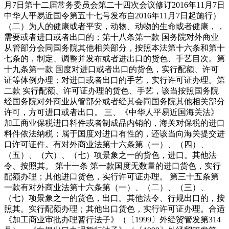
月7日第十二届常务委员会第二十四次会议修订2016年11月7日
中华人平易近国令第五十七号发布自2016年11月7日起施行）
（二）为人的健康或者平安，动物、动物的生命或者健康，，
需要或者进口或者出口的；第十八条第一款 国务院对外商业
从管部分会同国务院其他相关部分，按照本法第十六条和第十
七条的，制定、调整并发布或者进出口的货色、手艺目次。第
十九条第一款 国度对进口或者出口的货色，实行配额、许可
证等体例办理；对进口或者出口的手艺，实行许可证办理。第
二款 实行配额、许可证办理的货色、手艺，该当按照国务院
经国务院对外商业从管部分或者经其会同国务院其他相关部分
许可，方可进口或者出口。 三、《中华人平易近国海关法》
加工商业保税进口料件或者制成品内销的，海关对保税的进口
料件依法纳税；属于国度对进口有性的，还该当向海关提交进
口许可证件。有对外商业法第十六条第（一）、（四）、
（五）、（六）、（七）项景象之一的货色，进口。其他法
令、按照其。 第十一条 第一款国度无数量的进口货色，实行
配额办理；其他进口货色，实行许可证办理。 第三十五条第
一款有对外商业法第十六条第（一）、（二）、（三）、
（七）项景象之一的货色，出口。其他法令、行规出口的，按
照其。实行配额办理；其他出口货色，实行许可证办理。合适
《加工商业审批办理暂行法子》（〔1999〕外经贸管发第314