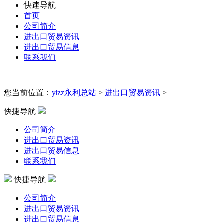
快速导航
首页
公司简介
进出口贸易资讯
进出口贸易信息
联系我们
您当前位置：
ylzz永利总站
>
进出口贸易资讯
>
快捷导航
公司简介
进出口贸易资讯
进出口贸易信息
联系我们
快捷导航
公司简介
进出口贸易资讯
进出口贸易信息