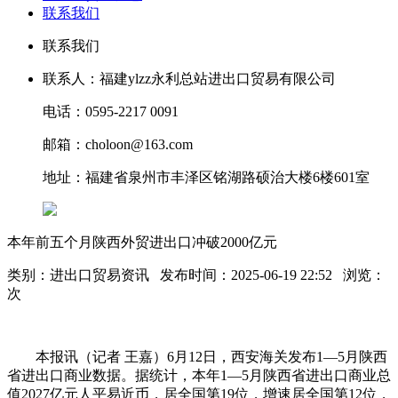
联系我们
联系我们
联系人：福建ylzz永利总站进出口贸易有限公司
电话：0595-2217 0091
邮箱：choloon@163.com
地址：福建省泉州市丰泽区铭湖路硕治大楼6楼601室
本年前五个月陕西外贸进出口冲破2000亿元
类别：进出口贸易资讯 发布时间：2025-06-19 22:52 浏览：
次
本报讯（记者 王嘉）6月12日，西安海关发布1—5月陕西
省进出口商业数据。据统计，本年1—5月陕西省进出口商业总
值2027亿元人平易近币，居全国第19位，增速居全国第12位，