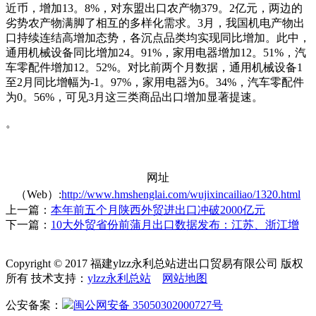
近币，增加13。8%，对东盟出口农产物379。2亿元，两边的
劣势农产物满脚了相互的多样化需求。3月，我国机电产物出
口持续连结高增加态势，各沉点品类均实现同比增加。此中，
通用机械设备同比增加24。91%，家用电器增加12。51%，汽
车零配件增加12。52%。对比前两个月数据，通用机械设备1
至2月同比增幅为-1。97%，家用电器为6。34%，汽车零配件
为0。56%，可见3月这三类商品出口增加显著提速。
。
网址
（Web）:
http://www.hmshenglai.com/wujixincailiao/1320.html
上一篇：
本年前五个月陕西外贸进出口冲破2000亿元
下一篇：
10大外贸省份前蒲月出口数据发布：江苏、浙江增
Copyright © 2017 福建ylzz永利总站进出口贸易有限公司 版权
所有 技术支持：
ylzz永利总站
网站地图
公安备案：
闽公网安备 35050302000727号