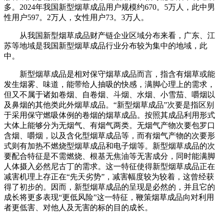
多。2024年我国新型烟草成品用户规模约670。5万人，此中男
性用户597。2万人，女性用户73。3万人。
从我国新型烟草成品财产链企业区域分布来看，广东、江
苏等地域是我国新型烟草成品行业分布较为集中的地域，此
中。
新型烟草成品是相对保守烟草成品而言，指含有烟草或能
发生烟雾、味道，能带给人抽吸的快感，满脚心理上的需求，
但又不属于诸如卷烟、自卷烟、斗烟、水烟、小雪茄、嚼烟以
及鼻烟的其他类此外烟草成品。“新型烟草成品”次要是指区别
于采用保守燃吸体例的卷烟的烟草成品。按照其成品利用形式
大体上能够分为无烟气、有烟气两类。无烟气产物次要包罗口
含烟、嚼烟，以及含化型烟草成品等，而有烟气产物的次要形
式则有加热不燃烧型烟草成品和电子烟等。新型烟草成品的次
要配合特征是不需燃烧、根基无焦油等无害成分，同时能满脚
人体摄入必然尼古丁的需求。这一特征使得新型烟草成品正在
减害机理上存正在“先天劣势”，减害幅度较为较着，这曾经获
得了初步的。因而，新型烟草成品的呈现是必然的，并且它的
成长将更多表现“更低风险”这一特征，鞭策烟草成品向对利用
者更低害、对他人及无害的标的目的成长。